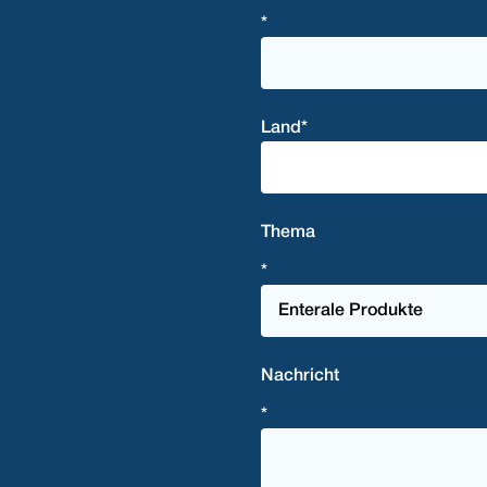
*
Land
*
Land
Thema
*
Nachricht
*