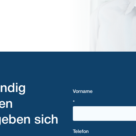
ndig
Vorname
den
*
geben sich
Telefon